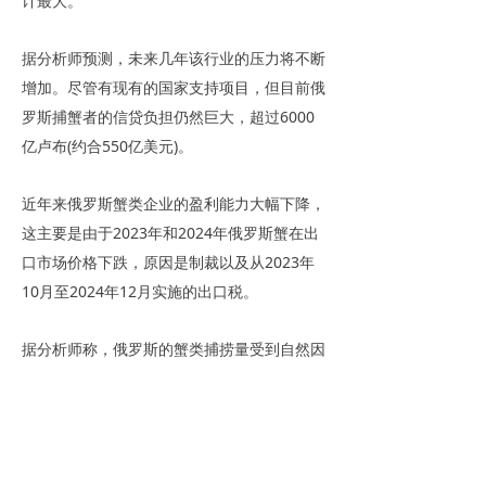
计最大。
据分析师预测，未来几年该行业的压力将不断
增加。尽管有现有的国家支持项目，但目前俄
罗斯捕蟹者的信贷负担仍然巨大，超过6000
亿卢布(约合550亿美元)。
近年来俄罗斯蟹类企业的盈利能力大幅下降，
这主要是由于2023年和2024年俄罗斯蟹在出
口市场价格下跌，原因是制裁以及从2023年
10月至2024年12月实施的出口税。
据分析师称，俄罗斯的蟹类捕捞量受到自然因
素的限制，短期内大幅增长的可能性不大。
广州国际渔业博览会集中展示了品牌水产品、
广东名特优水产品、预制菜及中央厨房产品、